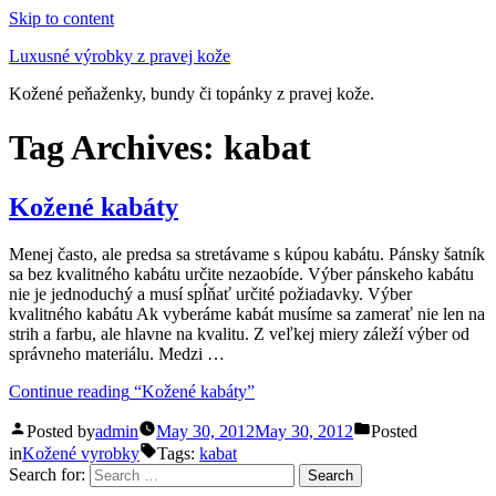
Skip to content
Luxusné výrobky z pravej kože
Kožené peňaženky, bundy či topánky z pravej kože.
Tag Archives:
kabat
Kožené kabáty
Menej často, ale predsa sa stretávame s kúpou kabátu. Pánsky šatník
sa bez kvalitného kabátu určite nezaobíde. Výber pánskeho kabátu
nie je jednoduchý a musí spĺňať určité požiadavky. Výber
kvalitného kabátu Ak vyberáme kabát musíme sa zamerať nie len na
strih a farbu, ale hlavne na kvalitu. Z veľkej miery záleží výber od
správneho materiálu. Medzi …
Continue reading
“Kožené kabáty”
Posted by
admin
May 30, 2012
May 30, 2012
Posted
in
Kožené vyrobky
Tags:
kabat
Search for: